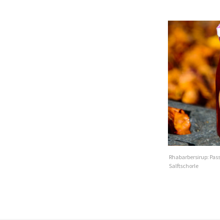
Rhabarbersirup: Pass
Salftschorle