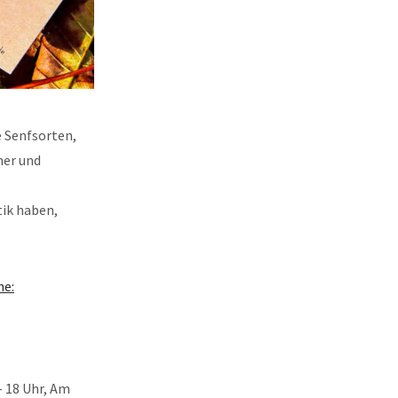
e Senfsorten,
her und
tik haben,
he:
– 18 Uhr, Am