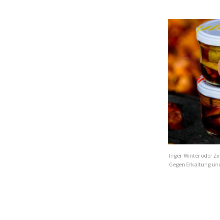
Inger-Winter oder Z
Gegen Erkältung un