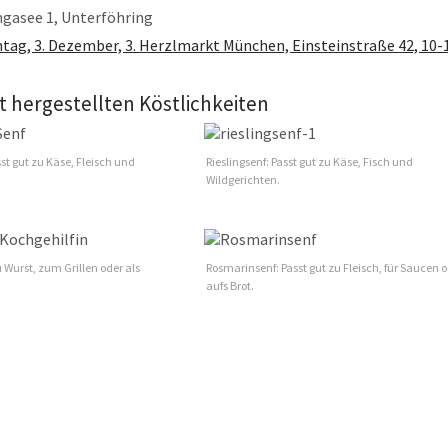
ngasee 1, Unterföhring
tag, 3. Dezember, 3. Herzlmarkt München, Einsteinstraße 42, 10-
t hergestellten Köstlichkeiten
st gut zu Käse, Fleisch und
Rieslingsenf: Passt gut zu Käse, Fisch und
Wildgerichten.
u Wurst, zum Grillen oder als
Rosmarinsenf: Passt gut zu Fleisch, für Saucen 
aufs Brot.