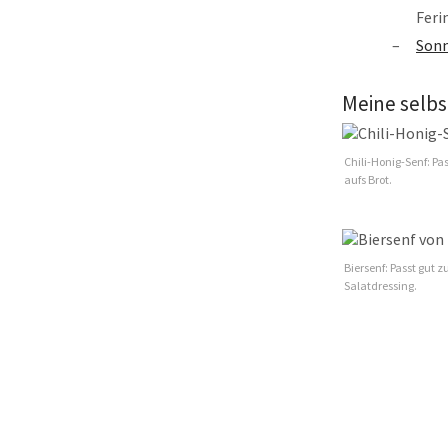
Feri
Sonn
Meine selbs
Chili-Honig-Senf: Pas
aufs Brot.
Biersenf: Passt gut z
Salatdressing.