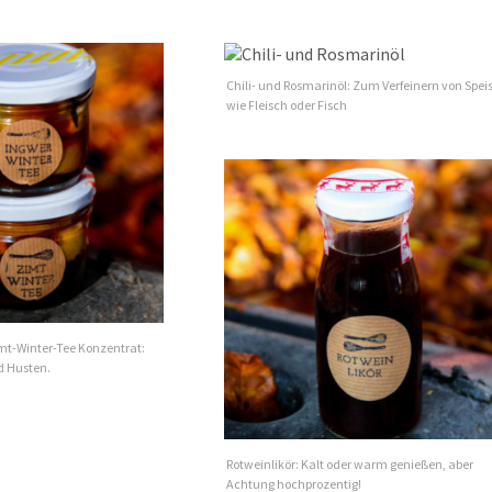
Chili- und Rosmarinöl: Zum Verfeinern von Spei
wie Fleisch oder Fisch
imt-Winter-Tee Konzentrat:
d Husten.
Rotweinlikör: Kalt oder warm genießen, aber
Achtung hochprozentig!