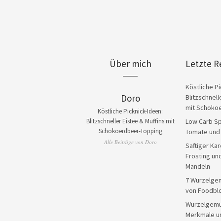
Über mich
Letzte R
Köstliche Pi
Doro
Blitzschnell
mit Schoko
Köstliche Picknick-Ideen:
Blitzschneller Eistee & Muffins mit
Low Carb Sp
Schokoerdbeer-Topping
Tomate und
Alle Beiträge von Doro
Saftiger Ka
Frosting un
Mandeln
7 Wurzelge
von Foodbl
Wurzelgemü
Merkmale u