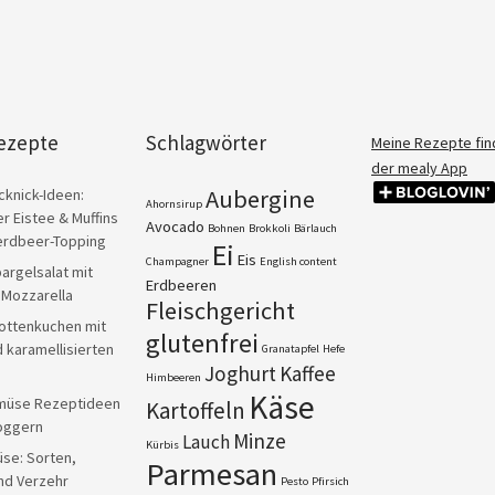
ezepte
Schlagwörter
Meine Rezepte find
der mealy App
Aubergine
cknick-Ideen:
Ahornsirup
er Eistee & Muffins
Avocado
Bohnen
Brokkoli
Bärlauch
erdbeer-Topping
Ei
Eis
Champagner
English content
argelsalat mit
Erdbeeren
 Mozzarella
Fleischgericht
rottenkuchen mit
glutenfrei
d karamellisierten
Granatapfel
Hefe
Joghurt
Kaffee
Himbeeren
Käse
müse Rezeptideen
Kartoffeln
oggern
Minze
Lauch
Kürbis
se: Sorten,
Parmesan
nd Verzehr
Pesto
Pfirsich