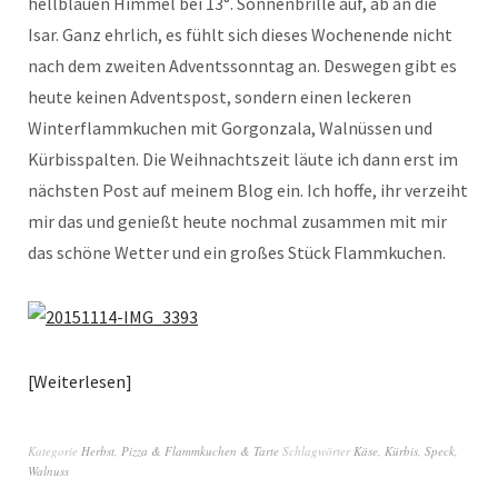
hellblauen Himmel bei 13°. Sonnenbrille auf, ab an die
Isar. Ganz ehrlich, es fühlt sich dieses Wochenende nicht
nach dem zweiten Adventssonntag an. Deswegen gibt es
heute keinen Adventspost, sondern einen leckeren
Winterflammkuchen mit Gorgonzala, Walnüssen und
Kürbisspalten. Die Weihnachtszeit läute ich dann erst im
nächsten Post auf meinem Blog ein. Ich hoffe, ihr verzeiht
mir das und genießt heute nochmal zusammen mit mir
das schöne Wetter und ein großes Stück Flammkuchen.
Weiterlesen
Kategorie
Herbst
,
Pizza & Flammkuchen & Tarte
Schlagwörter
Käse
,
Kürbis
,
Speck
,
Walnuss