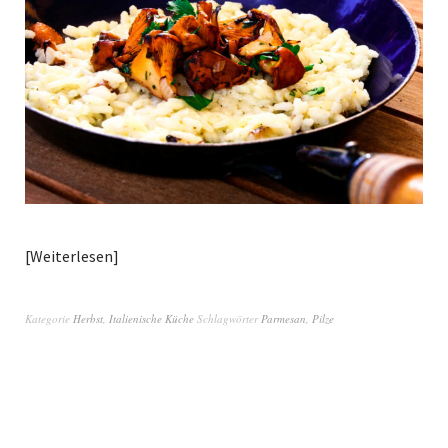
Weiterlesen
Kategorie
Herbst
,
Italienische Küche
Schlagwörter
Parmesan
,
Pilze