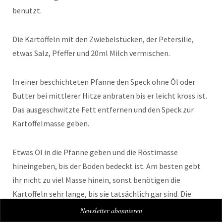
benutzt.
Die Kartoffeln mit den Zwiebelstücken, der Petersilie,
etwas Salz, Pfeffer und 20ml Milch vermischen.
In einer beschichteten Pfanne den Speck ohne Öl oder
Butter bei mittlerer Hitze anbraten bis er leicht kross ist.
Das ausgeschwitzte Fett entfernen und den Speck zur
Kartoffelmasse geben.
Etwas Öl in die Pfanne geben und die Röstimasse
hineingeben, bis der Boden bedeckt ist. Am besten gebt
ihr nicht zu viel Masse hinein, sonst benötigen die
Kartoffeln sehr lange, bis sie tatsächlich gar sind. Die
Kartoffeln etwas andrücken und bei kleiner Hitze 20
Newsletter abonnieren
Minuten bei geschlossenem Deckel brutzeln lassen.