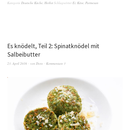
Kategorie
Deutsche Küche
,
Herbst
Schlagwörter
Ei
,
Käse
,
Parmesan
Es knödelt, Teil 2: Spinatknödel mit
Salbeibutter
23. April 2016
von
Doro
Kommentare 3