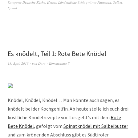
Kategorie
Deutsche Küche
,
Herbst
,
Länderküche
Schlagwörter
Parmesan
,
Salbei
,
Spinat
Es knödelt, Teil 1: Rote Bete Knödel
13. April 2016
von
Doro
Kommentare 7
Knödel, Knödel, Knödel… Man könnte auch sagen, es
knödelt bei der Kochgehilfin. Ab heute stelle ich euch drei
köstliche Knödelrezepte vor. Los geht’s mit dem
Rote
Bete Knödel
, gefolgt vom
Spinatknödel mit Salbeibutter
und zum krönenden Abschluss gibt es Südtiroler