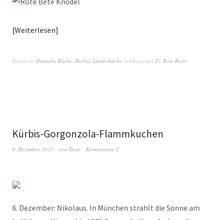
Weiterlesen
Kategorie
Deutsche Küche
,
Herbst
,
Länderküche
Schlagwörter
Ei
,
Rote Beete
Kürbis-Gorgonzola-Flammkuchen
6. Dezember 2015
von
Doro
Kommentare 2
6. Dezember: Nikolaus. In München strahlt die Sonne am