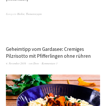
Kategorie
Herbst
,
Themenrezepte
Geheimtipp vom Gardasee: Cremiges
Pilzrisotto mit Pfifferlingen ohne rühren
4. November 2016
von
Doro
Kommentare 3