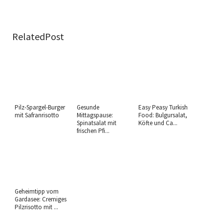
RelatedPost
Pilz-Spargel-Burger
Gesunde
Easy Peasy Turkish
mit Safranrisotto
Mittagspause:
Food: Bulgursalat,
Spinatsalat mit
Köfte und Ca...
frischen Pfi...
Geheimtipp vom
Gardasee: Cremiges
Pilzrisotto mit ...