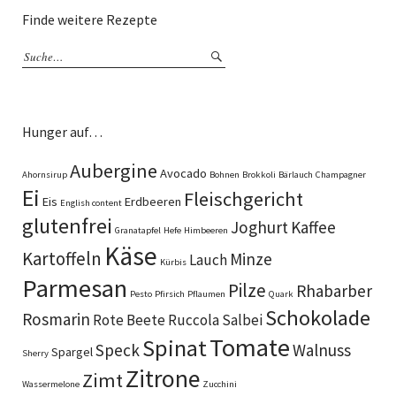
Finde weitere Rezepte
Hunger auf…
Aubergine
Avocado
Ahornsirup
Bohnen
Brokkoli
Bärlauch
Champagner
Ei
Fleischgericht
Eis
Erdbeeren
English content
glutenfrei
Joghurt
Kaffee
Granatapfel
Hefe
Himbeeren
Käse
Kartoffeln
Minze
Lauch
Kürbis
Parmesan
Pilze
Rhabarber
Pesto
Pfirsich
Pflaumen
Quark
Schokolade
Rosmarin
Rote Beete
Ruccola
Salbei
Tomate
Spinat
Speck
Walnuss
Spargel
Sherry
Zitrone
Zimt
Wassermelone
Zucchini