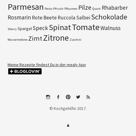
Parmesan
Pilze
Rhabarber
Pesto
Pfirsich
Pflaumen
Quark
Schokolade
Rosmarin
Rote Beete
Ruccola
Salbei
Tomate
Spinat
Speck
Walnuss
Spargel
Sherry
Zitrone
Zimt
Wassermelone
Zucchini
Meine Rezepte findest Du in der mealy App
Instagram
Facebook
Pinterest
Twitter
RSS
© Kochgehilfin 2017.