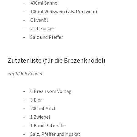
400ml Sahne
100ml Weißwein (z.B. Portwein)
Olivenöl
2 TL Zucker
Salz und Pfeffer
Zutatenliste (für die Brezenknödel)
ergibt 6-8 Knödel
6 Brezn vom Vortag
3 Eier
200 ml Milch
1 Zwiebel
1 Bund Petersilie
Salz, Pfeffer und Muskat