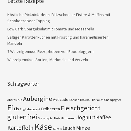
Letzte Rezepte
Köstliche Picknick-Ideen: Blitzschneller Eistee & Muffins mit
Schokoerdbeer-Topping
Low Carb Spargelsalat mit Tomate und Mozzarella
Saftiger Karottenkuchen mit Frosting und karamellisierten
Mandeln
7 Wurzelgemüse Rezeptideen von Foodbloggern
Wurzelgemüse: Sorten, Merkmale und Verzehr
Schlagwörter
Aubergine
Avocado
Ahornsirup
Bohnen
Brokkoli
Bärlauch
Champagner
Ei
Fleischgericht
Eis
Erdbeeren
English content
glutenfrei
Joghurt
Kaffee
Granatapfel
Hefe
Himbeeren
Käse
Kartoffeln
Minze
Lauch
Kürbis