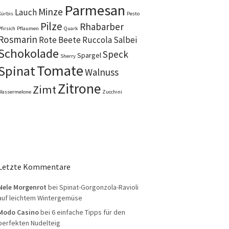
Parmesan
Minze
Lauch
Kürbis
Pesto
Pilze
Rhabarber
Pfirsich
Pflaumen
Quark
Rosmarin
Rote Beete
Ruccola
Salbei
Schokolade
Speck
Spargel
Sherry
Tomate
Spinat
Walnuss
Zitrone
Zimt
Wassermelone
Zucchini
Letzte Kommentare
Nele Morgenrot
bei
Spinat-Gorgonzola-Ravioli
auf leichtem Wintergemüse
Modo Casino
bei
6 einfache Tipps für den
perfekten Nudelteig