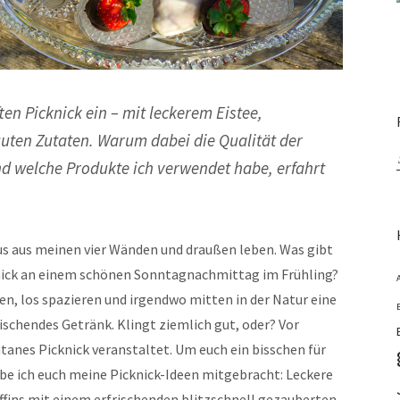
ten Picknick ein – mit leckerem Eistee,
guten Zutaten. Warum dabei die Qualität der
nd welche Produkte ich verwendet habe, erfahrt
us aus meinen vier Wänden und draußen leben. Was gibt
cknick an einem schönen Sonntagnachmittag im Frühling?
n, los spazieren und irgendwo mitten in der Natur eine
ischendes Getränk. Klingt ziemlich gut, oder? Vor
tanes Picknick veranstaltet. Um euch ein bisschen für
habe ich euch meine Picknick-Ideen mitgebracht: Leckere
fins mit einem erfrischenden blitzschnell gezauberten