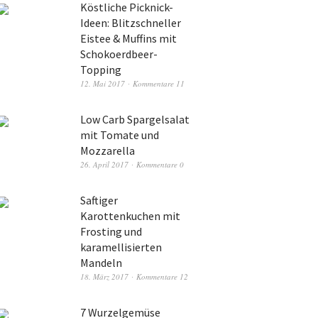
Köstliche Picknick-
Ideen: Blitzschneller
Eistee & Muffins mit
Schokoerdbeer-
Topping
12. Mai 2017
Kommentare 11
Low Carb Spargelsalat
mit Tomate und
Mozzarella
26. April 2017
Kommentare 0
Saftiger
Karottenkuchen mit
Frosting und
karamellisierten
Mandeln
18. März 2017
Kommentare 12
7 Wurzelgemüse