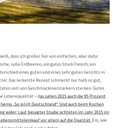
weiß, dass ich großer Fan von einfachen, aber dafür
che, süße Erdbeeren, ein gutes Stück Fleisch, ein
terschied eines guten und eines sehr guten Gerichts in
tel. Das leckerste Rezept schmeckt nur halb so gut,
utaten voll von Geschmacksverstärkern stecken. Gutes
he Lebensqualität – d
as sahen 2015 auch die 95 Prozent
 Thema „So is(s)t Deutschland“. Und auch beim Kochen
ung wider: Laut besagter Studie achteten im Jahr 2015 im
ebensmitteleinkauf vor allem auf die Qualität.
Ein, wie
auf jeden Fall noch ausbaufähig.