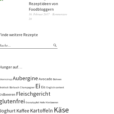
Rezeptideen von
Foodbloggern
16. Februar 2017
Kommentare
20
Finde weitere Rezepte
Hunger auf…
Aubergine
Avocado
Ahornsirup
Bohnen
Ei
Eis
Brokkoli
Bärlauch
Champagner
English content
Fleischgericht
Erdbeeren
glutenfrei
Granatapfel
Hefe
Himbeeren
Käse
Kartoffeln
Joghurt
Kaffee