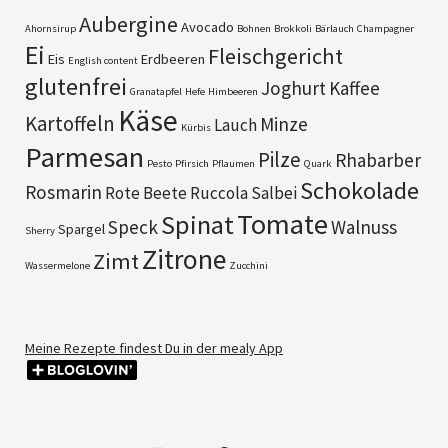
Aubergine
Avocado
Ahornsirup
Bohnen
Brokkoli
Bärlauch
Champagner
Ei
Fleischgericht
Eis
Erdbeeren
English content
glutenfrei
Joghurt
Kaffee
Granatapfel
Hefe
Himbeeren
Käse
Kartoffeln
Minze
Lauch
Kürbis
Parmesan
Pilze
Rhabarber
Pesto
Pfirsich
Pflaumen
Quark
Schokolade
Rosmarin
Rote Beete
Ruccola
Salbei
Tomate
Spinat
Speck
Walnuss
Spargel
Sherry
Zitrone
Zimt
Wassermelone
Zucchini
Meine Rezepte findest Du in der mealy App