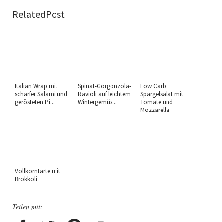
RelatedPost
Italian Wrap mit
Spinat-Gorgonzola-
Low Carb
scharfer Salami und
Ravioli auf leichtem
Spargelsalat mit
gerösteten Pi...
Wintergemüs...
Tomate und
Mozzarella
Vollkorntarte mit
Brokkoli
Teilen mit: