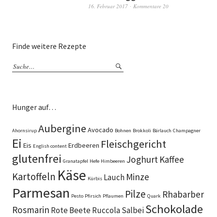
16. Februar 2017
Kommentare 20
Finde weitere Rezepte
Hunger auf…
Aubergine
Avocado
Ahornsirup
Bohnen
Brokkoli
Bärlauch
Champagner
Ei
Fleischgericht
Eis
Erdbeeren
English content
glutenfrei
Joghurt
Kaffee
Granatapfel
Hefe
Himbeeren
Käse
Kartoffeln
Minze
Lauch
Kürbis
Parmesan
Pilze
Rhabarber
Pesto
Pfirsich
Pflaumen
Quark
Schokolade
Rosmarin
Rote Beete
Ruccola
Salbei