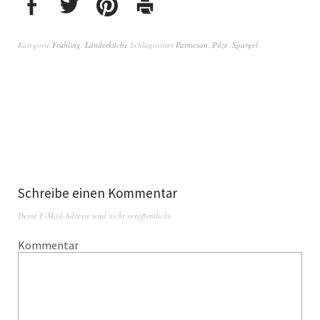
Kategorie
Frühling
,
Länderküche
Schlagwörter
Parmesan
,
Pilze
,
Spargel
Schreibe einen Kommentar
Deine E-Mail-Adresse wird nicht veröffentlicht.
Kommentar