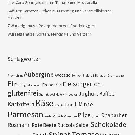
Low Carb Spargelsalat mit Tomate und Mozzarella
Saftiger Karottenkuchen mit Frosting und karamellisierten
Mandeln
7 Wurzelgemüse Rezeptideen von Foodbloggern
Wurzelgemüse: Sorten, Merkmale und Verzehr
Schlagwörter
Aubergine
Avocado
Ahornsirup
Bohnen
Brokkoli
Bärlauch
Champagner
Ei
Fleischgericht
Eis
Erdbeeren
English content
glutenfrei
Joghurt
Kaffee
Granatapfel
Hefe
Himbeeren
Käse
Kartoffeln
Minze
Lauch
Kürbis
Parmesan
Pilze
Rhabarber
Pesto
Pfirsich
Pflaumen
Quark
Schokolade
Rosmarin
Rote Beete
Ruccola
Salbei
Tomate
Spinat