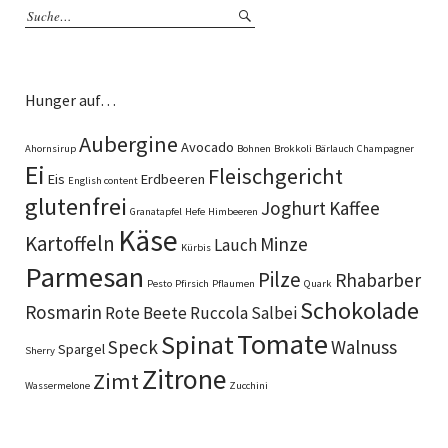
Hunger auf…
Aubergine
Avocado
Ahornsirup
Bohnen
Brokkoli
Bärlauch
Champagner
Ei
Fleischgericht
Eis
Erdbeeren
English content
glutenfrei
Joghurt
Kaffee
Granatapfel
Hefe
Himbeeren
Käse
Kartoffeln
Minze
Lauch
Kürbis
Parmesan
Pilze
Rhabarber
Pesto
Pfirsich
Pflaumen
Quark
Schokolade
Rosmarin
Rote Beete
Ruccola
Salbei
Tomate
Spinat
Speck
Walnuss
Spargel
Sherry
Zitrone
Zimt
Wassermelone
Zucchini