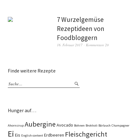
7 Wurzelgemüse
Rezeptideen von
Foodbloggern
16. Februar 2017
Kommentare 20
Finde weitere Rezepte
Hunger auf…
Aubergine
Avocado
Ahornsirup
Bohnen
Brokkoli
Bärlauch
Champagner
Ei
Fleischgericht
Eis
Erdbeeren
English content