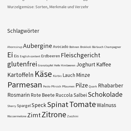
Wurzelgemüse: Sorten, Merkmale und Verzehr
Schlagwörter
Aubergine
Avocado
Ahornsirup
Bohnen
Brokkoli
Bärlauch
Champagner
Ei
Fleischgericht
Eis
Erdbeeren
English content
glutenfrei
Joghurt
Kaffee
Granatapfel
Hefe
Himbeeren
Käse
Kartoffeln
Minze
Lauch
Kürbis
Parmesan
Pilze
Rhabarber
Pesto
Pfirsich
Pflaumen
Quark
Schokolade
Rosmarin
Rote Beete
Ruccola
Salbei
Tomate
Spinat
Speck
Walnuss
Spargel
Sherry
Zitrone
Zimt
Wassermelone
Zucchini