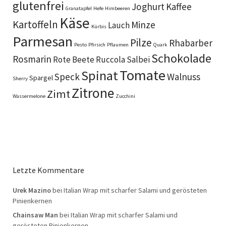
glutenfrei
Joghurt
Kaffee
Granatapfel
Hefe
Himbeeren
Käse
Kartoffeln
Minze
Lauch
Kürbis
Parmesan
Pilze
Rhabarber
Pesto
Pfirsich
Pflaumen
Quark
Schokolade
Rosmarin
Rote Beete
Ruccola
Salbei
Tomate
Spinat
Speck
Walnuss
Spargel
Sherry
Zitrone
Zimt
Wassermelone
Zucchini
Letzte Kommentare
Urek Mazino
bei
Italian Wrap mit scharfer Salami und gerösteten
Pinienkernen
Chainsaw Man
bei
Italian Wrap mit scharfer Salami und
gerösteten Pinienkernen