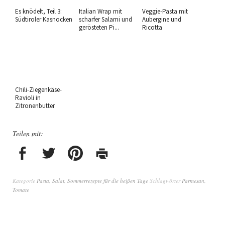
Es knödelt, Teil 3:
Italian Wrap mit
Veggie-Pasta mit
Südtiroler Kasnocken
scharfer Salami und
Aubergine und
gerösteten Pi...
Ricotta
Chili-Ziegenkäse-
Ravioli in
Zitronenbutter
Teilen mit:
Kategorie
Pasta
,
Salat
,
Sommerrezepte für die heißen Tage
Schlagwörter
Parmesan
,
Tomate