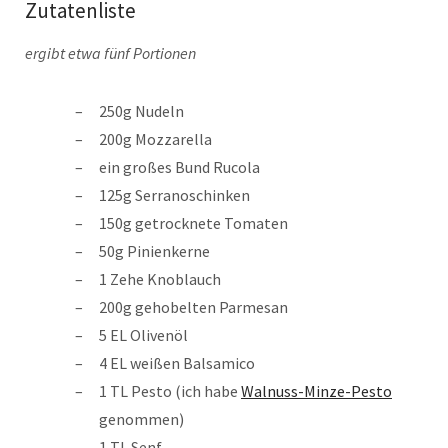
Zutatenliste
ergibt etwa fünf Portionen
250g Nudeln
200g Mozzarella
ein großes Bund Rucola
125g Serranoschinken
150g getrocknete Tomaten
50g Pinienkerne
1 Zehe Knoblauch
200g gehobelten Parmesan
5 EL Olivenöl
4 EL weißen Balsamico
1 TL Pesto (ich habe
Walnuss-Minze-Pesto
genommen)
1 TL Senf