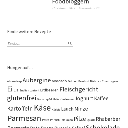
Foodbloggern
16. Februar 2017
Kommentare 20
Finde weitere Rezepte
Hunger auf…
Aubergine
Avocado
Ahornsirup
Bohnen
Brokkoli
Bärlauch
Champagner
Ei
Fleischgericht
Eis
Erdbeeren
English content
glutenfrei
Joghurt
Kaffee
Granatapfel
Hefe
Himbeeren
Käse
Kartoffeln
Minze
Lauch
Kürbis
Parmesan
Pilze
Rhabarber
Pesto
Pfirsich
Pflaumen
Quark
Schokolade