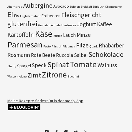
Aubergine
Avocado
Ahornsirup
Bohnen
Brokkoli
Bärlauch
Champagner
Ei
Fleischgericht
Eis
Erdbeeren
English content
glutenfrei
Joghurt
Kaffee
Granatapfel
Hefe
Himbeeren
Käse
Kartoffeln
Minze
Lauch
Kürbis
Parmesan
Pilze
Rhabarber
Pesto
Pfirsich
Pflaumen
Quark
Schokolade
Rosmarin
Rote Beete
Ruccola
Salbei
Tomate
Spinat
Speck
Walnuss
Spargel
Sherry
Zitrone
Zimt
Wassermelone
Zucchini
Meine Rezepte findest Du in der mealy App