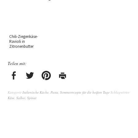
Chili-Ziegenkäse-
Ravioli in
Zitronenbutter
Teilen mit:
Kategorie
Italienische Küche
,
Pasta
,
Sommerrezepte für die heißen Tage
Schlagwörter
Käse
,
Salbei
,
Spinat