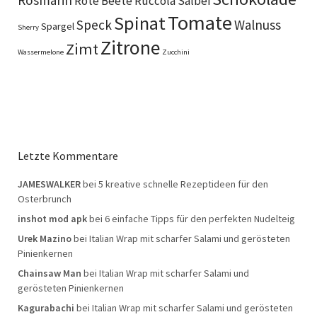
Rosmarin
Rote Beete
Ruccola
Salbei
Tomate
Spinat
Speck
Walnuss
Spargel
Sherry
Zitrone
Zimt
Wassermelone
Zucchini
Letzte Kommentare
JAMESWALKER
bei
5 kreative schnelle Rezeptideen für den
Osterbrunch
inshot mod apk
bei
6 einfache Tipps für den perfekten Nudelteig
Urek Mazino
bei
Italian Wrap mit scharfer Salami und gerösteten
Pinienkernen
Chainsaw Man
bei
Italian Wrap mit scharfer Salami und
gerösteten Pinienkernen
Kagurabachi
bei
Italian Wrap mit scharfer Salami und gerösteten