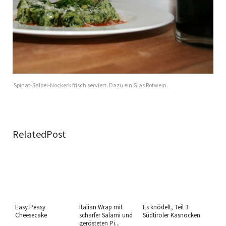
Spinat-Salbei-Nockerk frisch serviert. Dazu ein Glas Rotwein.
RelatedPost
Easy Peasy
Italian Wrap mit
Es knödelt, Teil 3:
Cheesecake
scharfer Salami und
Südtiroler Kasnocken
gerösteten Pi...