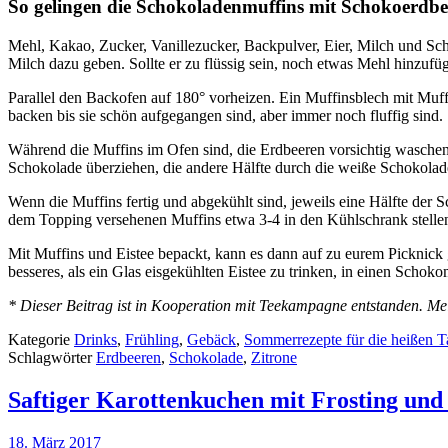
So gelingen die Schokoladenmuffins mit Schokoerdb
Mehl, Kakao, Zucker, Vanillezucker, Backpulver, Eier, Milch und Scho
Milch dazu geben. Sollte er zu flüssig sein, noch etwas Mehl hinzufü
Parallel den Backofen auf 180° vorheizen. Ein Muffinsblech mit Muf
backen bis sie schön aufgegangen sind, aber immer noch fluffig sind.
Während die Muffins im Ofen sind, die Erdbeeren vorsichtig waschen 
Schokolade überziehen, die andere Hälfte durch die weiße Schokolade
Wenn die Muffins fertig und abgekühlt sind, jeweils eine Hälfte der
dem Topping versehenen Muffins etwa 3-4 in den Kühlschrank stellen, 
Mit Muffins und Eistee bepackt, kann es dann auf zu eurem Picknick 
besseres, als ein Glas eisgekühlten Eistee zu trinken, in einen Schok
* Dieser Beitrag ist in Kooperation mit Teekampagne entstanden. Mei
Kategorie
Drinks
,
Frühling
,
Gebäck
,
Sommerrezepte für die heißen T
Schlagwörter
Erdbeeren
,
Schokolade
,
Zitrone
Saftiger Karottenkuchen mit Frosting und
18. März 2017