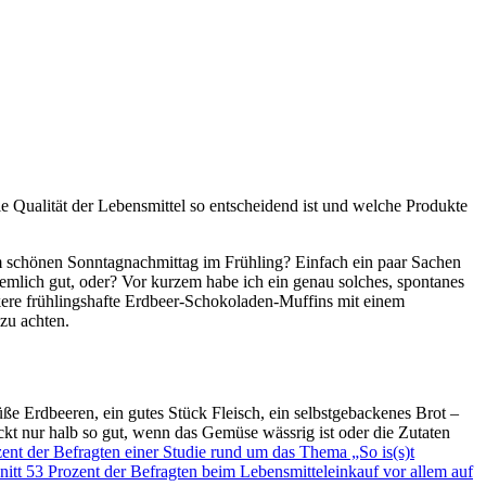
e Qualität der Lebensmittel so entscheidend ist und welche Produkte
nem schönen Sonntagnachmittag im Frühling? Einfach ein paar Sachen
iemlich gut, oder? Vor kurzem habe ich ein genau solches, spontanes
ckere frühlingshafte Erdbeer-Schokoladen-Muffins mit einem
 zu achten.
üße Erdbeeren, ein gutes Stück Fleisch, ein selbstgebackenes Brot –
eckt nur halb so gut, wenn das Gemüse wässrig ist oder die Zutaten
ent der Befragten einer Studie rund um das Thema „So is(s)t
itt 53 Prozent der Befragten beim Lebensmitteleinkauf vor allem auf