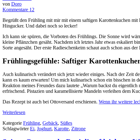
von
Doro
Kommentare 12
Begrüßt den Frühling mit mir mit einem saftigen Karottenkuchen mit F
Hingucker. Und dabei noch so lecker!
I
ch kann sie spüren, die Vorboten des Frühlings. Die Sonne wird wär
kleine Pflänzchen gesäht. Nachdem ich letztes Jahr etwas eskaliert bi
Sorte angesäht. Der erste Radieschenkeim schaut auch schon aus der 
Frühlingsgefühle: Saftiger Karottenkuche
Auch kulinarisch verändert sich jetzt wieder einiges. Nach der Zeit d
kann es kaum erwarten! Um mich kulinarisch schon ein bisschen in d
Reaktion meines Freundes dazu lautete „Warum backst du eigentlich nic
erfrischend. Pistazien und karamellisierte Mandeln verleihen dem Kuc
Das Rezept ist auch bei Ottoversand erschienen.
Wenn ihr weitere lec
Weiterlesen
Kategorie
Frühling
,
Gebäck
,
Süßes
Schlagwörter
Ei
,
Joghurt
,
Karotte
,
Zitrone