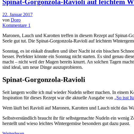
Spinat-Gorgonzola-Ravioli auf leichtem 
22. Januar 2017
von
Doro
Kommentare 1
Maronen, Lauch und Karotten treffen in diesem Rezept auf Spinat-Gorg
Seele gut tut. Die Spinat-Gorgonzola-Ravioli auf leichtem Wintergem
S
onntag, es ist eiskalt draußen und über Nacht ist ein bisschen Schn
besser. Perfekter könnte ein Sonntag nicht starten. Es sind genau die
macht – nicht weil der Magen bereits knurrt. An solchen Tagen macht e
sind ideal, um neue Dinge auszuprobieren.
Spinat-Gorgonzola-Ravioli
Seit langem wollte ich mal wieder Nudeln selber machen. In einem Ko
Inspiration für dieses Rezept war die aktuelle Ausgabe von
„So isst It
Wem läuft bei Ravioli auf Maronen, Karotten und Lauch nicht das
Selbstverständlich braucht ihr für selbstgemachte Nudeln ein wenig Zeit
herstellt und wieso leichtes Wintergemüse besonders gut dazu passt.
Weiterlesen