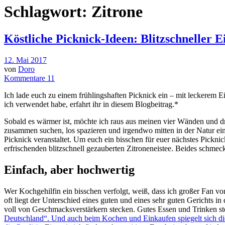
Schlagwort: Zitrone
Köstliche Picknick-Ideen: Blitzschneller 
12. Mai 2017
von
Doro
Kommentare 11
Ich lade euch zu einem frühlingshaften Picknick ein – mit leckerem E
ich verwendet habe, erfahrt ihr in diesem Blogbeitrag.*
S
obald es wärmer ist, möchte ich raus aus meinen vier Wänden und dr
zusammen suchen, los spazieren und irgendwo mitten in der Natur ein
Picknick veranstaltet. Um euch ein bisschen für euer nächstes Pickni
erfrischenden blitzschnell gezauberten Zitroneneistee. Beides schmeckt
Einfach, aber hochwertig
Wer Kochgehilfin ein bisschen verfolgt, weiß, dass ich großer Fan vo
oft liegt der Unterschied eines guten und eines sehr guten Gerichts i
voll von Geschmacksverstärkern stecken. Gutes Essen und Trinken ste
Deutschland“. Und auch beim Kochen und Einkaufen spiegelt sich die 