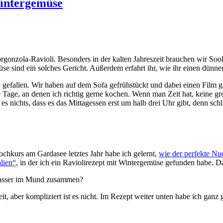
Wintergemüse
onzola-Ravioli. Besonders in der kalten Jahreszeit brauchen wir Soolfo
üse sind ein solches Gericht. Außerdem erfahrt ihr, wie ihr einen dün
ee gefallen. Wir haben auf dem Sofa gefrühstückt und dabei einen Film
se Tage, an denen ich richtig gerne kochen. Wenn man Zeit hat, keine gr
s nichts, dass es das Mittagessen erst um halb drei Uhr gibt, denn sch
chkurs am Gardasee letztes Jahr habe ich gelernt,
wie der perfekte Nu
alien“
, in der ich ein Raviolirezept mit Wintergemüse gefunden habe. D
 Wasser im Mund zusammen?
, aber kompliziert ist es nicht. Im Rezept weiter unten habe ich ganz ge