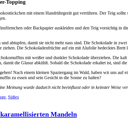
eer-Topping
kostückchen mit einem Handrührgerät gut verrühren. Der Teig sollte sch
gen.
finsförmchen oder Backpapier auskleiden und den Teig vorsichtig in di
und abtupfen, damit sie nicht mehr nass sind. Die Schokolade in zwei
 ziehen. Die Schokoladenfrüchte auf ein mit Alufolie bedecktes Brett l
 Schokomuffins mit weißer und dunkler Schokolade überziehen. Die kalt
damit die Glasur abkühlt. Sobald die Schokolade erkaltet ist, sind die
gehen! Nach einem kleinen Spaziergang im Wald, haben wir uns auf ein
omuffin zu essen und sein Gesicht in die Sonne zu halten?
ne Meinung wurde dadurch nicht beeinflusst oder in keinster Weise ve
age
,
Süßes
 karamellisierten Mandeln