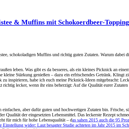
Eistee & Muffins mit Schokoerdbeer-Topping
istee, schokoladigen Muffins und richtig guten Zutaten. Warum dabei di
außen leben. Was gibt es da besseres, als ein kleines Picknick an ei
e kleine Stärkung genießen – dazu ein erfrischendes Getränk. Klingt z
ck zu inspirieren, habe ich euch meine Picknick-Ideen mitgebracht: Le
 richtig lecker, wenn ihr eins beherzigt: Auf die Qualität eurer Zutaten
n einfachen, aber dafür guten und hochwertigen Zutaten bin. Frische, s
n der Qualität der eingesetzten Lebensmittel. Das leckerste Rezept schm
ht für mich für hohe Lebensqualität – d
as sahen 2015 auch die 95 Proz
Einstellung wider: Laut besagter Studie achteten im Jahr 2015 im Schn