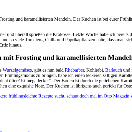
rosting und karamellisierten Mandeln. Der Kuchen ist bei eurer Frühli
mer und überall sprießen die Krokosse. Letzte Woche habe ich bereits
n und so viele Tomaten-, Chili- und Paprikapflanzen hatte, dass man si
Erde hinaus.
n mit Frosting und karamellisierten Mandel
es
Wurzelgemüses
, gibt es nun bald
Rhabarber
, Kohlrabi,
Bärlauch
und f
en Frühlingsmodus zu bringen, habe ich einen leckeren saftigen Karot
ht öfter? Ist mega lecker“. Der Boden ist durch die geriebenen Karotten 
hen eine exquisite Note. Der Kuchen ist übrigens auch perfekt für Oster
kere frühlingsleichte Rezepte sucht, schaut doch mal im Otto Magazin 