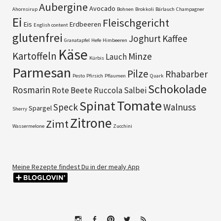
Aubergine
Avocado
Ahornsirup
Bohnen
Brokkoli
Bärlauch
Champagner
Ei
Fleischgericht
Eis
Erdbeeren
English content
glutenfrei
Joghurt
Kaffee
Granatapfel
Hefe
Himbeeren
Käse
Kartoffeln
Minze
Lauch
Kürbis
Parmesan
Pilze
Rhabarber
Pesto
Pfirsich
Pflaumen
Quark
Schokolade
Rosmarin
Rote Beete
Ruccola
Salbei
Tomate
Spinat
Speck
Walnuss
Spargel
Sherry
Zitrone
Zimt
Wassermelone
Zucchini
Meine Rezepte findest Du in der mealy App