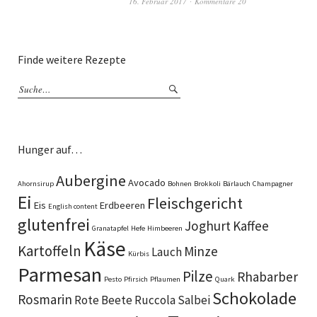
16. Februar 2017
Kommentare 20
Finde weitere Rezepte
Hunger auf…
Aubergine
Avocado
Ahornsirup
Bohnen
Brokkoli
Bärlauch
Champagner
Ei
Fleischgericht
Eis
Erdbeeren
English content
glutenfrei
Joghurt
Kaffee
Granatapfel
Hefe
Himbeeren
Käse
Kartoffeln
Minze
Lauch
Kürbis
Parmesan
Pilze
Rhabarber
Pesto
Pfirsich
Pflaumen
Quark
Schokolade
Rosmarin
Rote Beete
Ruccola
Salbei