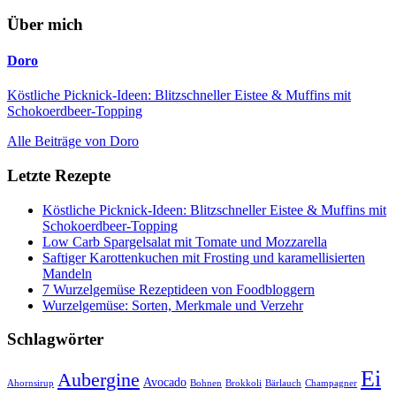
Über mich
Doro
Köstliche Picknick-Ideen: Blitzschneller Eistee & Muffins mit
Schokoerdbeer-Topping
Alle Beiträge von Doro
Letzte Rezepte
Köstliche Picknick-Ideen: Blitzschneller Eistee & Muffins mit
Schokoerdbeer-Topping
Low Carb Spargelsalat mit Tomate und Mozzarella
Saftiger Karottenkuchen mit Frosting und karamellisierten
Mandeln
7 Wurzelgemüse Rezeptideen von Foodbloggern
Wurzelgemüse: Sorten, Merkmale und Verzehr
Schlagwörter
Ei
Aubergine
Avocado
Ahornsirup
Bohnen
Brokkoli
Bärlauch
Champagner