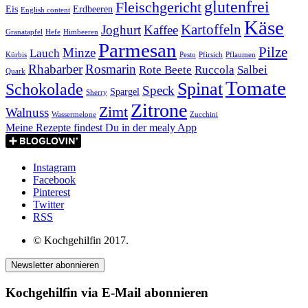
glutenfrei
Fleischgericht
Eis
Erdbeeren
English content
Käse
Kartoffeln
Joghurt
Kaffee
Granatapfel
Hefe
Himbeeren
Parmesan
Pilze
Minze
Lauch
Kürbis
Pesto
Pfirsich
Pflaumen
Rhabarber
Rosmarin
Rote Beete
Ruccola
Salbei
Quark
Tomate
Spinat
Schokolade
Speck
Spargel
Sherry
Zitrone
Zimt
Walnuss
Wassermelone
Zucchini
Meine Rezepte findest Du in der mealy App
Instagram
Facebook
Pinterest
Twitter
RSS
© Kochgehilfin 2017.
Newsletter abonnieren
Kochgehilfin via E-Mail abonnieren