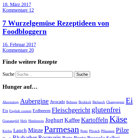
18. März 2017
Kommentare 12
7 Wurzelgemüse Rezeptideen von
Foodbloggern
16. Februar 2017
Kommentare 20
Finde weitere Rezepte
Suche
Hunger auf…
Ei
Aubergine
Avocado
Ahornsirup
Bohnen
Brokkoli
Bärlauch
Champagner
glutenfrei
Fleischgericht
Eis
Erdbeeren
English content
Käse
Kartoffeln
Joghurt
Kaffee
Granatapfel
Hefe
Himbeeren
Parmesan
Pilze
Minze
Lauch
Kürbis
Pesto
Pfirsich
Pflaumen
Rhabarber
Rosmarin
Rote Beete
Ruccola
Salbei