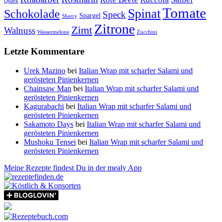
Quark
Tomate
Spinat
Schokolade
Speck
Spargel
Sherry
Zitrone
Zimt
Walnuss
Wassermelone
Zucchini
Letzte Kommentare
Urek Mazino
bei
Italian Wrap mit scharfer Salami und
gerösteten Pinienkernen
Chainsaw Man
bei
Italian Wrap mit scharfer Salami und
gerösteten Pinienkernen
Kagurabachi
bei
Italian Wrap mit scharfer Salami und
gerösteten Pinienkernen
Sakamoto Days
bei
Italian Wrap mit scharfer Salami und
gerösteten Pinienkernen
Mushoku Tensei
bei
Italian Wrap mit scharfer Salami und
gerösteten Pinienkernen
Meine Rezepte findest Du in der mealy App