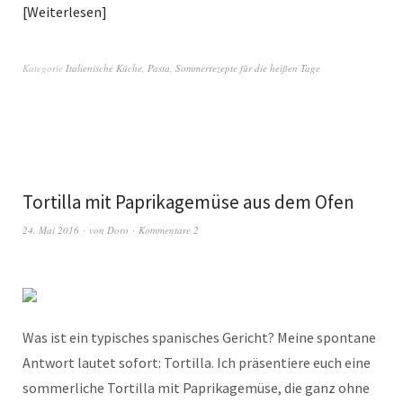
Weiterlesen
Kategorie
Italienische Küche
,
Pasta
,
Sommerrezepte für die heißen Tage
Tortilla mit Paprikagemüse aus dem Ofen
24. Mai 2016
von
Doro
Kommentare 2
Was ist ein typisches spanisches Gericht? Meine spontane
Antwort lautet sofort: Tortilla. Ich präsentiere euch eine
sommerliche Tortilla mit Paprikagemüse, die ganz ohne