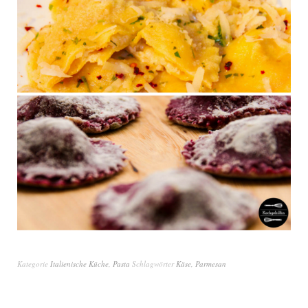
Kategorie
Italienische Küche
,
Pasta
Schlagwörter
Käse
,
Parmesan