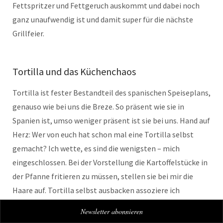
Fettspritzer und Fettgeruch auskommt und dabei noch
ganz unaufwendig ist und damit super für die nächste
Grillfeier.
Tortilla und das Küchenchaos
Tortilla ist fester Bestandteil des spanischen Speiseplans,
genauso wie bei uns die Breze. So präsent wie sie in
Spanien ist, umso weniger präsent ist sie bei uns. Hand auf
Herz: Wer von euch hat schon mal eine Tortilla selbst
gemacht? Ich wette, es sind die wenigsten – mich
eingeschlossen. Bei der Vorstellung die Kartoffelstücke in
der Pfanne fritieren zu müssen, stellen sie bei mir die
Haare auf. Tortilla selbst ausbacken assoziere ich
automatisch mit einer Unmenge von Flecken in der Küche
Newsletter abonnieren
und einem Fettgeruch in der Wohnung. Aber das muss