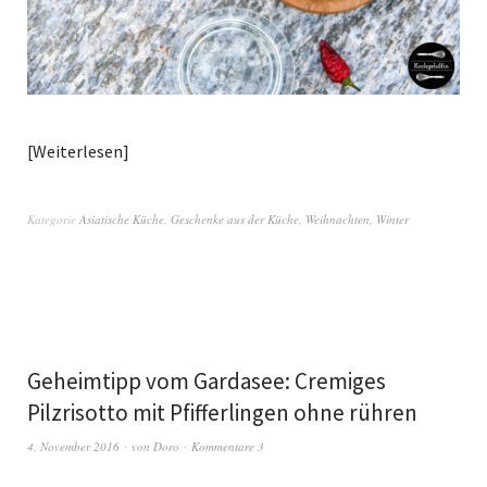
Weiterlesen
Kategorie
Asiatische Küche
,
Geschenke aus der Küche
,
Weihnachten
,
Winter
Geheimtipp vom Gardasee: Cremiges
Pilzrisotto mit Pfifferlingen ohne rühren
4. November 2016
von
Doro
Kommentare 3