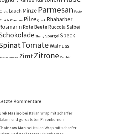
Parmesan
Minze
Lauch
Kürbis
Pesto
Pilze
Rhabarber
Pfirsich
Pflaumen
Quark
Rosmarin
Rote Beete
Ruccola
Salbei
Schokolade
Speck
Spargel
Sherry
Tomate
Spinat
Walnuss
Zitrone
Zimt
Wassermelone
Zucchini
Letzte Kommentare
Urek Mazino
bei
Italian Wrap mit scharfer
Salami und gerösteten Pinienkernen
Chainsaw Man
bei
Italian Wrap mit scharfer