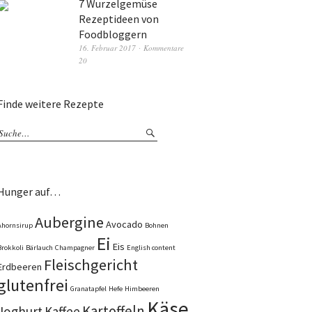
7 Wurzelgemüse
Rezeptideen von
Foodbloggern
16. Februar 2017
Kommentare
20
Finde weitere Rezepte
Hunger auf…
Aubergine
Avocado
Ahornsirup
Bohnen
Ei
Eis
Brokkoli
Bärlauch
Champagner
English content
Fleischgericht
Erdbeeren
glutenfrei
Granatapfel
Hefe
Himbeeren
Käse
Kartoffeln
Joghurt
Kaffee