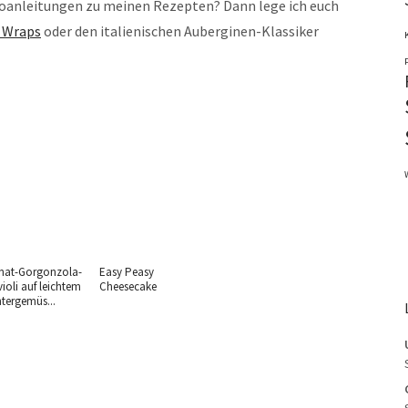
deoanleitungen zu meinen Rezepten? Dann lege ich euch
e Wraps
oder den italienischen Auberginen-Klassiker
nat-Gorgonzola-
Easy Peasy
ioli auf leichtem
Cheesecake
tergemüs...