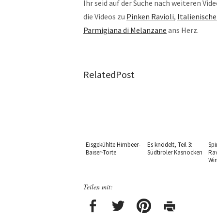
Ihr seid auf der Suche nach weiteren Vi
die Videos zu
Pinken Ravioli
,
Italienisch
Parmigiana di Melanzane
ans Herz.
RelatedPost
Eisgekühlte Himbeer-
Es knödelt, Teil 3:
Spi
Baiser-Torte
Südtiroler Kasnocken
Rav
Win
Teilen mit: