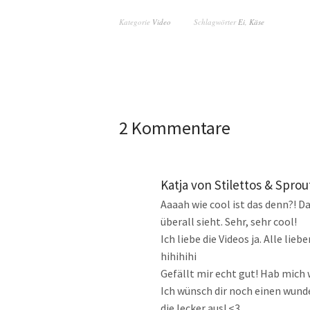
Kategorie
Video
Schlagwörter
Ei
,
Käse
2 Kommentare
Katja von Stilettos & Sprou
Aaaah wie cool ist das denn?! Da
überall sieht. Sehr, sehr cool!
Ich liebe die Videos ja. Alle li
hihihihi
Gefällt mir echt gut! Hab mich
Ich wünsch dir noch einen wun
die lecker aus! <3