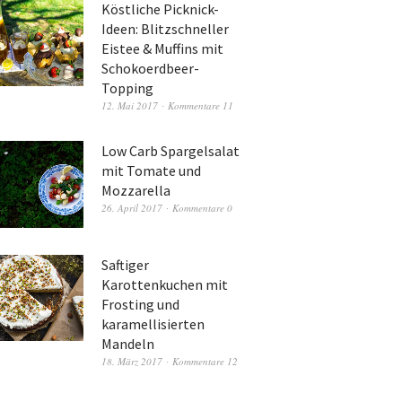
Köstliche Picknick-
Ideen: Blitzschneller
Eistee & Muffins mit
Schokoerdbeer-
Topping
12. Mai 2017
Kommentare 11
Low Carb Spargelsalat
mit Tomate und
Mozzarella
26. April 2017
Kommentare 0
Saftiger
Karottenkuchen mit
Frosting und
karamellisierten
Mandeln
18. März 2017
Kommentare 12