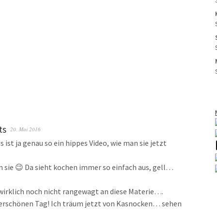
ts
20. Mai 2016
s ist ja genau so ein hippes Video, wie man sie jetzt
eben sie 😉 Da sieht kochen immer so einfach aus, gell…
 wirklich noch nicht rangewagt an diese Materie….
derschönen Tag! Ich träum jetzt von Kasnocken… sehen